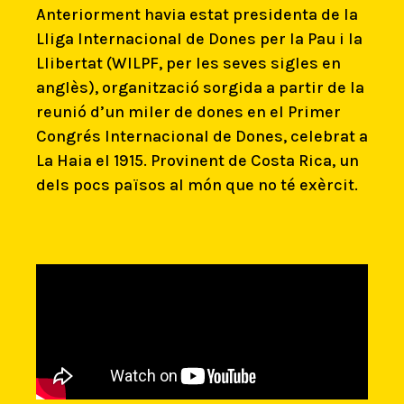
Anteriorment havia estat presidenta de la
Lliga Internacional de Dones per la Pau i la
Llibertat (WILPF, per les seves sigles en
anglès), organització sorgida a partir de la
reunió d’un miler de dones en el Primer
Congrés Internacional de Dones, celebrat a
La Haia el 1915. Provinent de Costa Rica, un
dels pocs països al món que no té exèrcit.