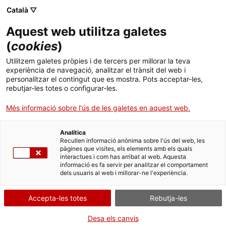
Català ▽
CAT
ESP
ENG
Aquest web utilitza galetes
ICIP
(
cookies
)
Utilitzem galetes pròpies i de tercers per millorar la teva
experiència de navegació, analitzar el trànsit del web i
personalitzar el contingut que es mostra. Pots acceptar-les,
rebutjar-les totes o configurar-les.
Més informació sobre l'ús de les galetes en aquest web.
Trobada Internacional de
Dones Buscadores
Analítica
Recullen informació anònima sobre l'ús del web, les
Barcelona - Març 2027
pàgines que visites, els elements amb els quals
interactues i com has arribat al web. Aquesta
informació es fa servir per analitzar el comportament
dels usuaris al web i millorar-ne l'experiència.
Més informació
Accepta-les totes
Rebutja-les
Desa els canvis