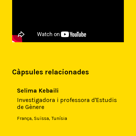
Càpsules relacionades
Selima Kebaili
Investigadora i professora d'Estudis
de Gènere
França
,
Suïssa
,
Tunísia