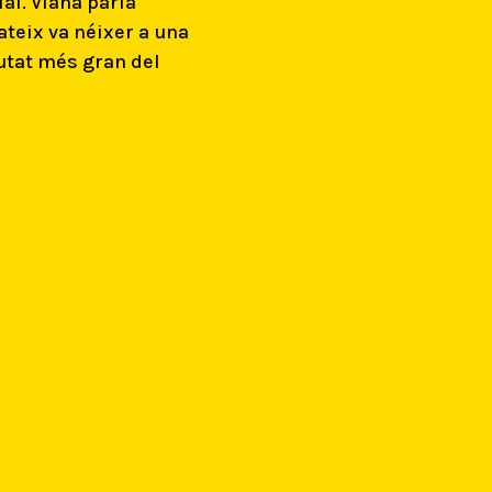
al. Viana parla
ateix va néixer a una
iutat més gran del