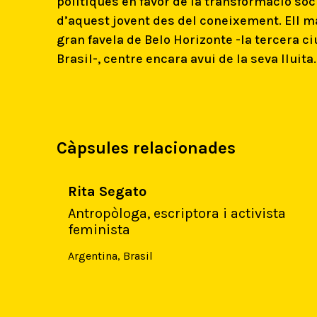
polítiques en favor de la transformació soci
d’aquest jovent des del coneixement. Ell m
gran favela de Belo Horizonte -la tercera c
Brasil-, centre encara avui de la seva lluita.
Càpsules relacionades
Rita Segato
Antropòloga, escriptora i activista
feminista
Argentina
,
Brasil