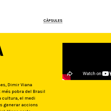
CÀPSULES
A
mes, Dimir Viana
ut més pobra del Brasil
 cultura, el medi
és generar accions