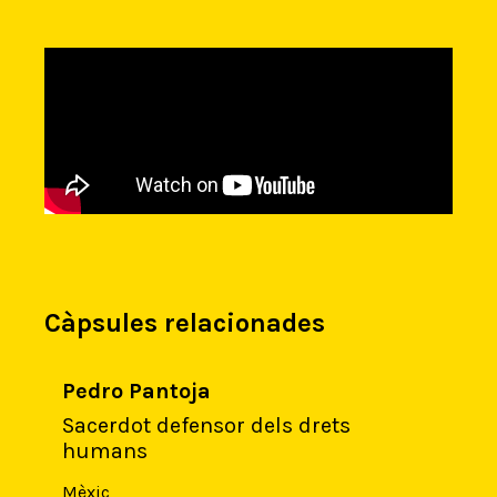
Càpsules relacionades
Pedro Pantoja
Sacerdot defensor dels drets
humans
Mèxic