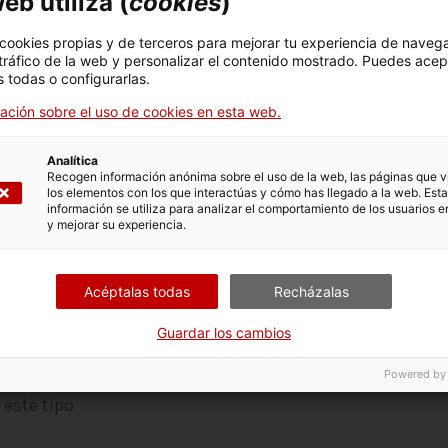
eb utiliza (
cookies
)
ros
 cookies propias y de terceros para mejorar tu experiencia de naveg
 tráfico de la web y personalizar el contenido mostrado. Puedes acep
 todas o configurarlas.
ación sobre el uso de cookies en esta web.
Analítica
os
Recogen información anónima sobre el uso de la web, las páginas que vi
los elementos con los que interactúas y cómo has llegado a la web. Esta
información se utiliza para analizar el comportamiento de los usuarios e
y mejorar su experiencia.
Acéptalas todas
Recházalas
por adjudicatarios de contratos
Guardar los cambios
Powered by
este tipo