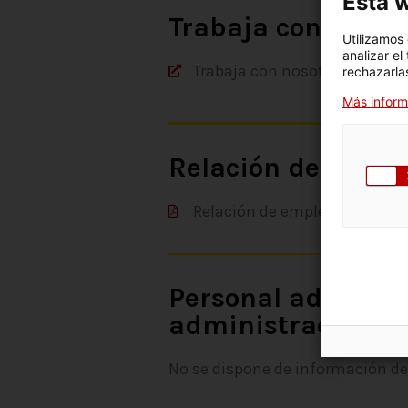
Esta w
Trabaja con nosot
Utilizamos
analizar el
Trabaja con nosotros
rechazarlas
Más inform
Relación de emple
Relación de empleos
Personal adscrito 
administración
No se dispone de información de 