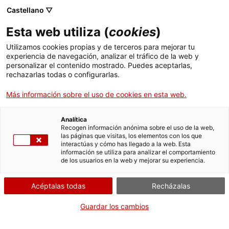
Castellano ▽
CAT
ESP
ENG
Esta web utiliza (
cookies
)
ICIP
Utilizamos cookies propias y de terceros para mejorar tu
experiencia de navegación, analizar el tráfico de la web y
personalizar el contenido mostrado. Puedes aceptarlas,
Quiénes somos
rechazarlas todas o configurarlas.
Más información sobre el uso de cookies en esta web.
Analítica
Recogen información anónima sobre el uso de la web,
las páginas que visitas, los elementos con los que
interactúas y cómo has llegado a la web. Esta
información se utiliza para analizar el comportamiento
de los usuarios en la web y mejorar su experiencia.
El
Instituto Catalán Internacional para la
Paz
es una institución pública e
Acéptalas todas
Recházalas
independiente, creada por el Parlament de
Guardar los cambios
Catalunya en el año 2007, con la finalidad de
promover la cultura de la paz en la