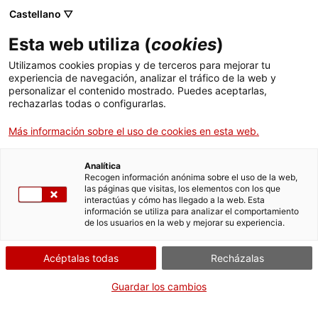
Skip
Castellano ▽
CAT
ESP
ENG
to
Esta web utiliza (
cookies
)
content
ICIP
Utilizamos cookies propias y de terceros para mejorar tu
experiencia de navegación, analizar el tráfico de la web y
personalizar el contenido mostrado. Puedes aceptarlas,
8, 9 Y 10 DE NOVIEMBRE DE 2023
rechazarlas todas o configurarlas.
«Derechos humanos
Más información sobre el uso de cookies en esta web.
y narcotráfico en
Analítica
Recogen información anónima sobre el uso de la web,
las páginas que visitas, los elementos con los que
Colombia»
interactúas y cómo has llegado a la web. Esta
información se utiliza para analizar el comportamiento
de los usuarios en la web y mejorar su experiencia.
Acéptalas todas
Recházalas
Guardar los cambios
Los días 8, 9 y 10 de noviembre se celebran