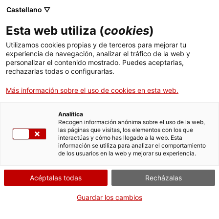
Skip
Castellano ▽
CAT
ESP
ENG
to
Esta web utiliza (
cookies
)
content
ICIP
Utilizamos cookies propias y de terceros para mejorar tu
experiencia de navegación, analizar el tráfico de la web y
personalizar el contenido mostrado. Puedes aceptarlas,
A LES 17H
rechazarlas todas o configurarlas.
Paz, seguridad y
Más información sobre el uso de cookies en esta web.
feminismos: retos
Analítica
Recogen información anónima sobre el uso de la web,
las páginas que visitas, los elementos con los que
actuales
interactúas y cómo has llegado a la web. Esta
información se utiliza para analizar el comportamiento
de los usuarios en la web y mejorar su experiencia.
Acéptalas todas
Recházalas
Guardar los cambios
En el marco de las
jornadas anuales
del