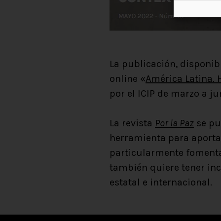
La publicación, disponib
online «
América Latina. 
por el ICIP de marzo a ju
La revista
Por la Paz
se pub
herramienta para aportar 
particularmente fomentad
también quiere tener inci
estatal e internacional.