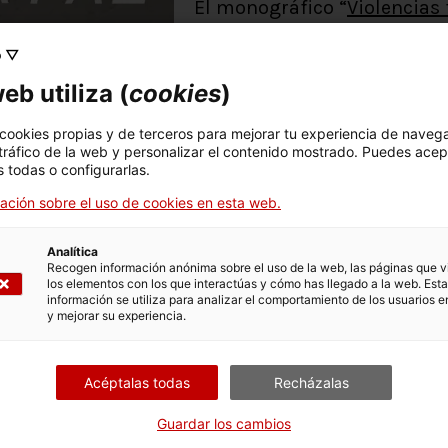
El monográfico “
Violencias
bélicos
” explora cómo los a
o ▽
construcción de paz puede
eb utiliza (
cookies
)
transformadoras a compleja
violencia fuera de contextos
 cookies propias y de terceros para mejorar tu experiencia de naveg
 tráfico de la web y personalizar el contenido mostrado. Puedes acep
quiere contribuir a dar visi
 todas o configurarlas.
extremadamente alarmantes
ación sobre el uso de cookies en esta web.
y, por otra parte, a dar her
colectivos e instituciones 
Analítica
Recogen información anónima sobre el uso de la web, las páginas que vi
frente y proponer medidas 
los elementos con los que interactúas y cómo has llegado a la web. Esta
información se utiliza para analizar el comportamiento de los usuarios e
las violencias sino que sea
y mejorar su experiencia.
transformadoras.
Acéptalas todas
Recházalas
El monográfico cuenta con a
Guardar los cambios
Ana Glenda Tegler, Roger Ma