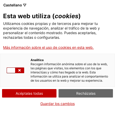
Skip
Castellano ▽
CAT
ESP
ENG
to
Esta web utiliza (
cookies
)
content
ICIP
Utilizamos cookies propias y de terceros para mejorar tu
experiencia de navegación, analizar el tráfico de la web y
personalizar el contenido mostrado. Puedes aceptarlas,
2021-03-04 - 2021-06-08
rechazarlas todas o configurarlas.
América Latina.
Más información sobre el uso de cookies en esta web.
Hacer frente a las
Analítica
Recogen información anónima sobre el uso de la web,
las páginas que visitas, los elementos con los que
violencias desde la
interactúas y cómo has llegado a la web. Esta
información se utiliza para analizar el comportamiento
de los usuarios en la web y mejorar su experiencia.
construcción de paz
Acéptalas todas
Recházalas
Ciclo de siete seminarios en línea,
Guardar los cambios
celebrados de marzo a junio de 2021, a
través del canal ICIP de YouTube