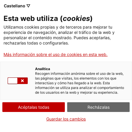
Skip
Castellano ▽
CAT
ESP
ENG
to
Esta web utiliza (
cookies
)
content
ICIP
Utilizamos cookies propias y de terceros para mejorar tu
experiencia de navegación, analizar el tráfico de la web y
personalizar el contenido mostrado. Puedes aceptarlas,
2016-03-11
rechazarlas todas o configurarlas.
Jornada «30 años del
Más información sobre el uso de cookies en esta web.
referéndum sobre la
Analítica
Recogen información anónima sobre el uso de la web,
las páginas que visitas, los elementos con los que
permanencia en la
interactúas y cómo has llegado a la web. Esta
información se utiliza para analizar el comportamiento
de los usuarios en la web y mejorar su experiencia.
OTAN»
Acéptalas todas
Recházalas
Jornada celebrada en el Aula Magna de la
Guardar los cambios
Universidad de Barcelona el 11 de marzo de
2016.