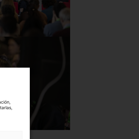
ación,
tarlas,