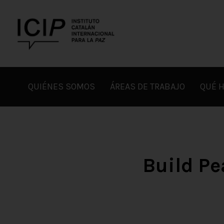
Skip
to
content
ICIP
QUIÉNES SOMOS
ÁREAS DE TRABAJO
QUÉ 
Build Pe