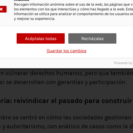
 noviolencia: cambiar las narrativas sob
Recogen información anónima sobre el uso de la web, las páginas que vi
los elementos con los que interactúas y cómo has llegado a la web. Esta
información se utiliza para analizar el comportamiento de los usuarios e
y mejorar su experiencia.
e, el foco se desplazó hacia la seguridad human
de cuestionar las narrativas militaristas que do
Acéptalas todas
Recházalas
lobal —con la guerra en Ucrania y la violencia e
Guardar los cambios
tió cómo la tecnología puede servir tanto a la g
Powered by
uso de tecnologías de vigilancia, especialmente e
n vulnerar derechos humanos, pero que también
si se desarrollan con garantías y participación.
ria: reivindicar el pasado para construir
bre se centró en cómo las sociedades gestionan 
a y autoritarismo, con análisis de casos como la d