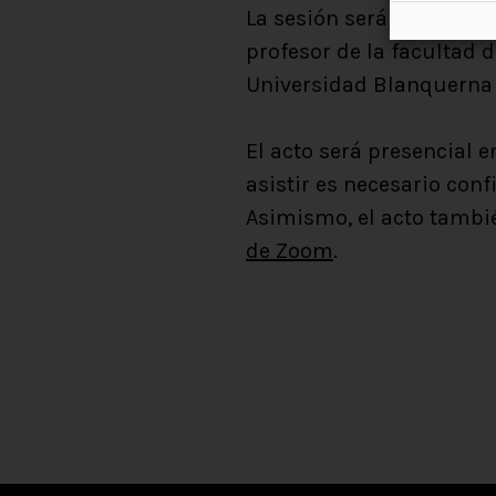
La sesión será introducid
profesor de la facultad 
Universidad Blanquerna 
El acto será presencial e
asistir es necesario conf
Asimismo, el acto tambi
de Zoom
.