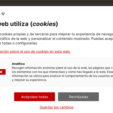
o ▽
ario de trabajo “
Diplomacia europea en la const
eb utiliza (
cookies
)
oblemas, aprendizajes y desafíos del papel de 
o, a las 18:00h.
 cookies propias y de terceros para mejorar tu experiencia de naveg
 tráfico de la web y personalizar el contenido mostrado. Puedes acep
 todas o configurarlas.
x embajador de la Unión Europea en Somalia entr
ación sobre el uso de cookies en esta web.
n una dilatada carrera en el mundo humanitario y
inente africano, Nicolás Berlanga trabaja actual
Analítica
Recogen información anónima sobre el uso de la web, las páginas que vi
el Servicio Exterior Europeo y ha publicado recie
los elementos con los que interactúas y cómo has llegado a la web. Esta
información se utiliza para analizar el comportamiento de los usuarios e
2022), donde reflexiona sobre su tarea diplomátic
y mejorar su experiencia.
 es poder discutir con él sobre los problemas, apr
Acéptalas todas
Recházalas
 ámbito de la paz y la seguridad en el continente
Guardar los cambios