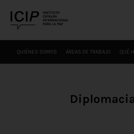
Skip
to
content
ICIP
QUIÉNES SOMOS
ÁREAS DE TRABAJO
QUÉ 
Diplomacia