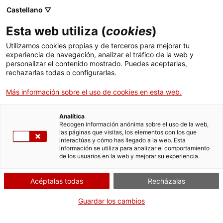
Skip
Castellano ▽
CAT
ESP
ENG
to
Esta web utiliza (
cookies
)
content
ICIP
Utilizamos cookies propias y de terceros para mejorar tu
experiencia de navegación, analizar el tráfico de la web y
personalizar el contenido mostrado. Puedes aceptarlas,
10.12.2019
rechazarlas todas o configurarlas.
La Biblioteca cierra
Más información sobre el uso de cookies en esta web.
durante las fiestas
Analítica
Recogen información anónima sobre el uso de la web,
las páginas que visitas, los elementos con los que
de Navidad
interactúas y cómo has llegado a la web. Esta
información se utiliza para analizar el comportamiento
de los usuarios en la web y mejorar su experiencia.
Acéptalas todas
Recházalas
Guardar los cambios
La Biblioteca del ICIP estará cerrada al