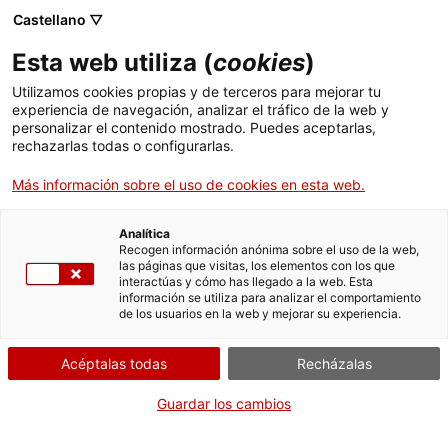
Skip
Castellano ▽
CAT
ESP
ENG
to
Esta web utiliza (
cookies
)
content
ICIP
Utilizamos cookies propias y de terceros para mejorar tu
experiencia de navegación, analizar el tráfico de la web y
personalizar el contenido mostrado. Puedes aceptarlas,
Declaración de
rechazarlas todas o configurarlas.
sentimientos e
Más información sobre el uso de cookies en esta web.
intenciones del
Analítica
Recogen información anónima sobre el uso de la web,
las páginas que visitas, los elementos con los que
Grupo Internodal de
interactúas y cómo has llegado a la web. Esta
información se utiliza para analizar el comportamiento
de los usuarios en la web y mejorar su experiencia.
género de apoyo a la
Acéptalas todas
Recházalas
Comisión de la
Guardar los cambios
Verdad