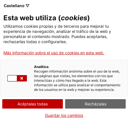
Skip
Castellano ▽
CAT
ESP
ENG
to
Esta web utiliza (
cookies
)
content
ICIP
Utilizamos cookies propias y de terceros para mejorar tu
experiencia de navegación, analizar el tráfico de la web y
personalizar el contenido mostrado. Puedes aceptarlas,
El tractament de la
rechazarlas todas o configurarlas.
seguretat a les
Más información sobre el uso de cookies en esta web.
universitats
Analítica
Recogen información anónima sobre el uso de la web,
las páginas que visitas, los elementos con los que
catalanes
interactúas y cómo has llegado a la web. Esta
información se utiliza para analizar el comportamiento
de los usuarios en la web y mejorar su experiencia.
Acéptalas todas
Recházalas
Guardar los cambios