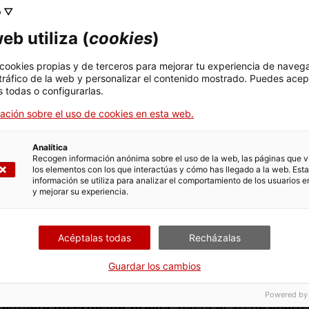
o ▽
o para las Transiciones Integradas (
IFIT
) y red eur
eb utiliza (
cookies
)
EPLO
), organiza una sesión de trabajo para debatir
de la Unión Europea y aprender a promoverlas de
 cookies propias y de terceros para mejorar tu experiencia de naveg
 tráfico de la web y personalizar el contenido mostrado. Puedes acep
 todas o configurarlas.
opea y la construcción de paz
» se dirige a repr
ación sobre el uso de cookies en esta web.
porcionarles información sobre los actores clave
de la UE; información sobre los desarrollos políti
Analítica
Recogen información anónima sobre el uso de la web, las páginas que vi
lidación de la paz y la prevención de conflictos a
los elementos con los que interactúas y cómo has llegado a la web. Esta
información se utiliza para analizar el comportamiento de los usuarios e
participar en la promoción la de construcción de 
y mejorar su experiencia.
r el
10 de marzo de 2023
en Barcelona, de 16:00 a
Acéptalas todas
Recházalas
 La mesa redonda se desarrollará en inglés y esp
Guardar los cambios
Powered by
 requiere
inscripción previa
, hasta el 30 de enero