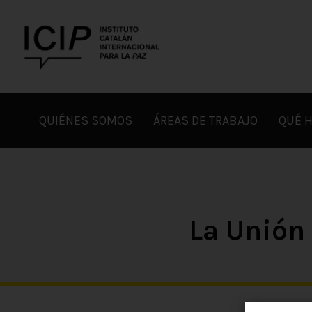
Skip
to
content
ICIP
QUIÉNES SOMOS
ÁREAS DE TRABAJO
QUÉ 
La Unión 