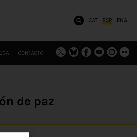
CAT
ESP
ENG
TECA
CONTACTO
ión de paz