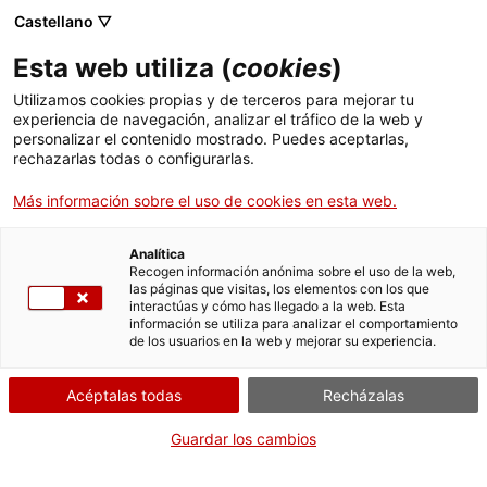
Skip
Castellano ▽
CAT
ESP
ENG
to
Esta web utiliza (
cookies
)
content
ICIP
Utilizamos cookies propias y de terceros para mejorar tu
experiencia de navegación, analizar el tráfico de la web y
personalizar el contenido mostrado. Puedes aceptarlas,
Les aventures d’en
rechazarlas todas o configurarlas.
Wesley Jackson
Más información sobre el uso de cookies en esta web.
Analítica
Recogen información anónima sobre el uso de la web,
las páginas que visitas, los elementos con los que
interactúas y cómo has llegado a la web. Esta
información se utiliza para analizar el comportamiento
de los usuarios en la web y mejorar su experiencia.
Acéptalas todas
Recházalas
Guardar los cambios