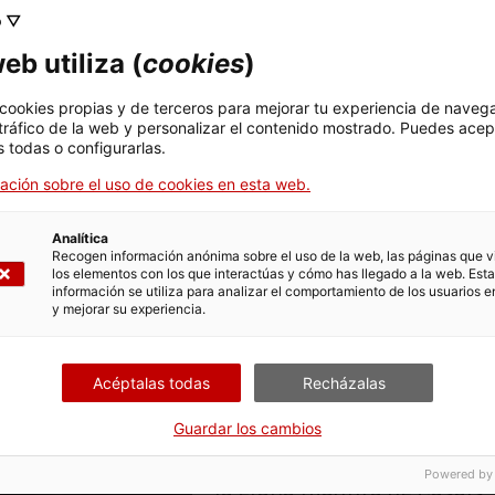
o ▽
pau i sempre pau! Institut Cata
eb utiliza (
cookies
)
Angle, 2010. Col·lecció Clàssics 
2.
 cookies propias y de terceros para mejorar tu experiencia de naveg
 tráfico de la web y personalizar el contenido mostrado. Puedes acep
 todas o configurarlas.
La vida y obra de Pau Casal
ación sobre el uso de cookies en esta web.
categoría de este catalán un
músicos más reconocidos de
Analítica
gran conciencia cívica. Est
Recogen información anónima sobre el uso de la web, las páginas que vi
los elementos con los que interactúas y cómo has llegado a la web. Esta
selección de sus textos má
información se utiliza para analizar el comportamiento de los usuarios e
y mejorar su experiencia.
de las libertades y contra la
Acéptalas todas
Recházalas
El historiador Josep Maria 
un centenar de cartas, escr
Guardar los cambios
muestran la trayectoria púb
Powered by
la etapa madura de Casals, 