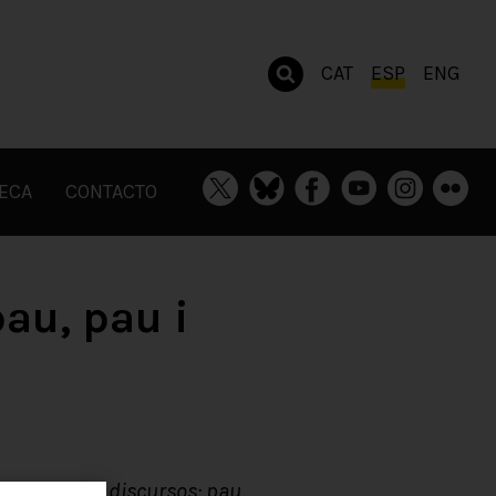
CAT
ESP
ENG
TECA
CONTACTO
pau, pau i
ls. Escrits i discursos: pau,