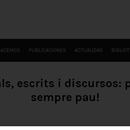
HACEMOS
PUBLICACIONES
ACTUALIDAD
BIBLIO
s, escrits i discursos: 
sempre pau!
Josep M. Figueres (ed.). Pau Casa