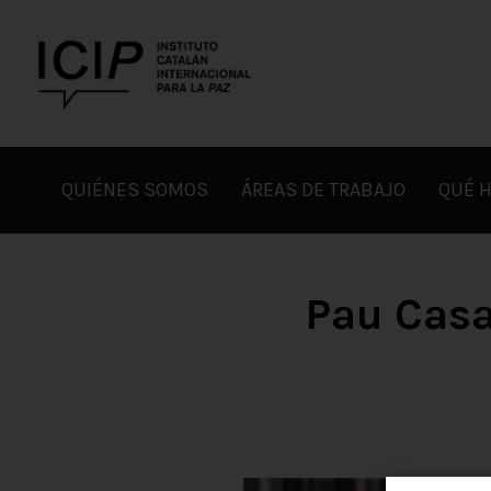
Skip
to
content
ICIP
QUIÉNES SOMOS
ÁREAS DE TRABAJO
QUÉ 
Pau Casal