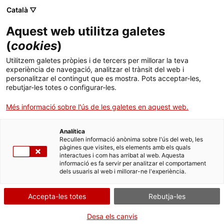
Català ▽
CAT
ESP
ENG
Aquest web utilitza galetes
ICIP
(
cookies
)
Utilitzem galetes pròpies i de tercers per millorar la teva
La nostra
experiència de navegació, analitzar el trànsit del web i
personalitzar el contingut que es mostra. Pots acceptar-les,
rebutjar-les totes o configurar-les.
estructura
Més informació sobre l'ús de les galetes en aquest web.
Analítica
Recullen informació anònima sobre l'ús del web, les
pàgines que visites, els elements amb els quals
interactues i com has arribat al web. Aquesta
informació es fa servir per analitzar el comportament
dels usuaris al web i millorar-ne l'experiència.
Accepta-les totes
Rebutja-les
Desa els canvis