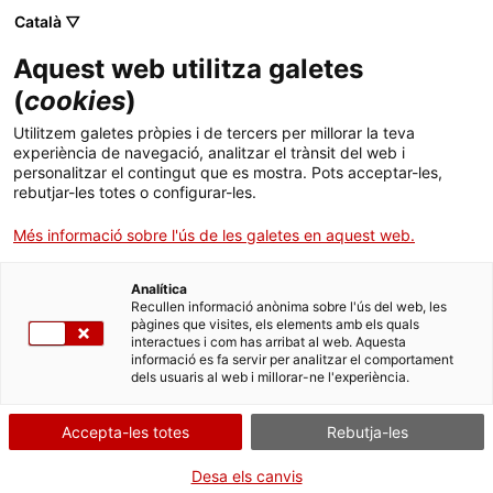
Skip
Català ▽
CAT
ESP
ENG
to
Aquest web utilitza galetes
content
ICIP
(
cookies
)
Utilitzem galetes pròpies i de tercers per millorar la teva
Avís legal
experiència de navegació, analitzar el trànsit del web i
personalitzar el contingut que es mostra. Pots acceptar-les,
rebutjar-les totes o configurar-les.
Més informació sobre l'ús de les galetes en aquest web.
L’ICIP permet la reutilització dels continguts
Analítica
i de les dades per a tot el món i sense cap
Recullen informació anònima sobre l'ús del web, les
pàgines que visites, els elements amb els quals
mena de limitació temporal ni restricció, en
interactues i com has arribat al web. Aquesta
informació es fa servir per analitzar el comportament
els termes establerts per l’instrument
dels usuaris al web i millorar-ne l'experiència.
legal
CC0 de Creative Commons
, d’acord
amb l’article 17.1 de la Llei 19/2014, de 29 de
Accepta-les totes
Rebutja-les
desembre, de transparència, accés a la
Desa els canvis