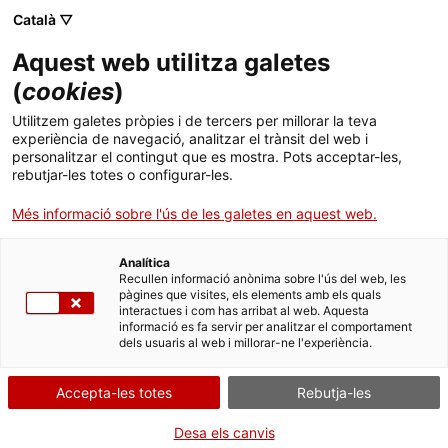
Skip
Català ▽
CAT
ESP
ENG
to
Aquest web utilitza galetes
content
ICIP
(
cookies
)
Utilitzem galetes pròpies i de tercers per millorar la teva
20 I 21 DE JUNY DE 2022
experiència de navegació, analitzar el trànsit del web i
personalitzar el contingut que es mostra. Pots acceptar-les,
Fòrum sobre
rebutjar-les totes o configurar-les.
Més informació sobre l'ús de les galetes en aquest web.
Periodisme i
Analítica
Construcció de Pau a
Recullen informació anònima sobre l'ús del web, les
pàgines que visites, els elements amb els quals
interactues i com has arribat al web. Aquesta
Mèxic
informació es fa servir per analitzar el comportament
dels usuaris al web i millorar-ne l'experiència.
Accepta-les totes
Rebutja-les
Desa els canvis