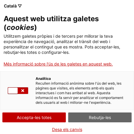
Skip
Català ▽
CAT
ESP
ENG
to
Aquest web utilitza galetes
content
ICIP
(
cookies
)
Utilitzem galetes pròpies i de tercers per millorar la teva
04-11-2021 - 06-11-2021
experiència de navegació, analitzar el trànsit del web i
personalitzar el contingut que es mostra. Pots acceptar-les,
XIX Jornades de la
rebutjar-les totes o configurar-les.
Més informació sobre l'ús de les galetes en aquest web.
Taula Catalana per
Analítica
Colòmbia
Recullen informació anònima sobre l'ús del web, les
pàgines que visites, els elements amb els quals
interactues i com has arribat al web. Aquesta
informació es fa servir per analitzar el comportament
dels usuaris al web i millorar-ne l'experiència.
Accepta-les totes
Rebutja-les
Del 4 al 6 de novembre el Col·legi de
Desa els canvis