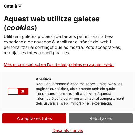
Skip
Català ▽
CAT
ESP
ENG
to
Aquest web utilitza galetes
content
ICIP
(
cookies
)
Utilitzem galetes pròpies i de tercers per millorar la teva
15.10.2019
experiència de navegació, analitzar el trànsit del web i
personalitzar el contingut que es mostra. Pots acceptar-les,
La gestió del
rebutjar-les totes o configurar-les.
Més informació sobre l'ús de les galetes en aquest web.
desacord
Analítica
Recullen informació anònima sobre l'ús del web, les
per Kristian Herbolzheimer
pàgines que visites, els elements amb els quals
interactues i com has arribat al web. Aquesta
informació es fa servir per analitzar el comportament
dels usuaris al web i millorar-ne l'experiència.
Accepta-les totes
Rebutja-les
El conflicte d’autodeterminació de
Desa els canvis
Catalunya està abocat a la cronificació