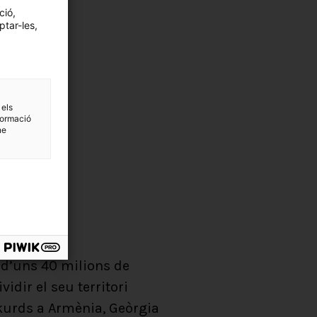
ció,
ptar-les,
 els
formació
ne
 d’uns 40 milions de
dir el seu territori
a kurds a Armènia, Geòrgia