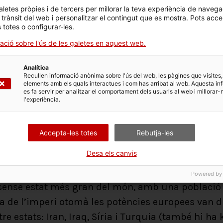
aletes pròpies i de tercers per millorar la teva experiència de navega
l trànsit del web i personalitzar el contingut que es mostra. Pots acce
s totes o configurar-les.
ació sobre l'ús de les galetes en aquest web.
Analítica
Recullen informació anònima sobre l'ús del web, les pàgines que visites,
elements amb els quals interactues i com has arribat al web. Aquesta in
es fa servir per analitzar el comportament dels usuaris al web i millorar-
l'experiència.
Accepta-les totes
Rebutja-les
Desa els canvis
Powered by
ó sense estat més gran del món, amb una població
 de l’imperi otomà les potències europees van divi
e estats: Iran, Iraq, Síria i Turquia (també hi h