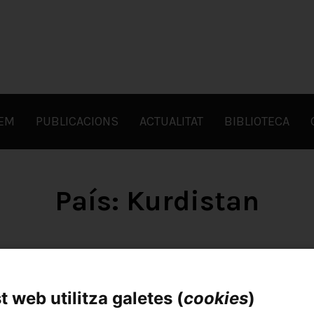
FEM
PUBLICACIONS
ACTUALITAT
BIBLIOTECA
País:
Kurdistan
 web utilitza galetes (
cookies
)