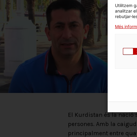
Utilitzem g
analitzar e
rebutjar-le
Més inform
El Kurdistan és la naci
persones. Amb la caiguda
principalment entre quatr