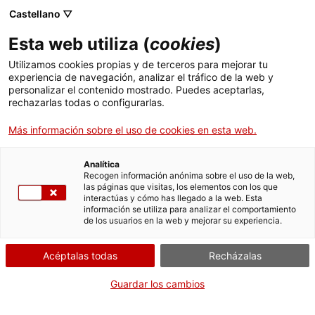
Skip
Castellano ▽
CAT
ESP
ENG
to
Esta web utiliza (
cookies
)
content
ICIP
Utilizamos cookies propias y de terceros para mejorar tu
experiencia de navegación, analizar el tráfico de la web y
personalizar el contenido mostrado. Puedes aceptarlas,
28.05.2024
rechazarlas todas o configurarlas.
Vicenç Fisas, Premio
Más información sobre el uso de cookies en esta web.
ICIP Construcción de
Analítica
Recogen información anónima sobre el uso de la web,
las páginas que visitas, los elementos con los que
Paz 2024
interactúas y cómo has llegado a la web. Esta
información se utiliza para analizar el comportamiento
de los usuarios en la web y mejorar su experiencia.
Acéptalas todas
Recházalas
Guardar los cambios
La Junta de Gobierno del ICIP ha reconocido