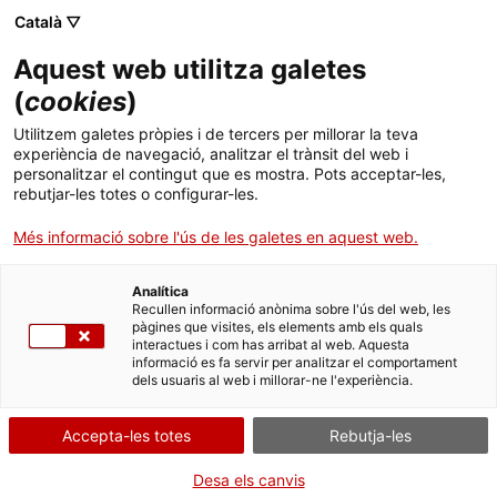
Català ▽
CAT
ESP
ENG
Aquest web utilitza galetes
ICIP
(
cookies
)
Utilitzem galetes pròpies i de tercers per millorar la teva
experiència de navegació, analitzar el trànsit del web i
Confiança
personalitzar el contingut que es mostra. Pots acceptar-les,
rebutjar-les totes o configurar-les.
Més informació sobre l'ús de les galetes en aquest web.
Analítica
Recullen informació anònima sobre l'ús del web, les
pàgines que visites, els elements amb els quals
interactues i com has arribat al web. Aquesta
informació es fa servir per analitzar el comportament
dels usuaris al web i millorar-ne l'experiència.
La confiança interpersonal és un ingredient
fonamental per al desenvolupament de la
Accepta-les totes
Rebutja-les
societat perquè facilita la cooperació entre
Desa els canvis