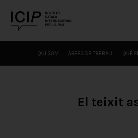
Skip
to
content
ICIP
QUI SOM
ÀREES DE TREBALL
QUÈ 
El teixit a