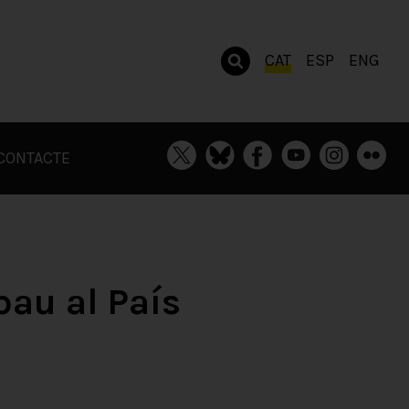
CAT
ESP
ENG
CONTACTE
 pau al País