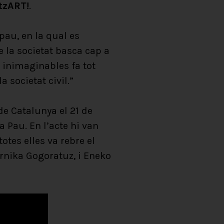
tzART!
.
pau, en la qual es
de la societat basca cap a
 inimaginables fa tot
 societat civil.”
de Catalunya el 21 de
 Pau. En l’acte hi van
otes elles va rebre el
ernika Gogoratuz, i Eneko