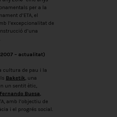
 fonamentals per a la
mament d’ETA, el
amb l’excepcionalitat de
onstrucció d’una
.
2007 – actualitat)
a cultura de pau i la
als
Baketik
, una
 un sentit ètic,
 Fernando Buesa
,
A, amb l’objectiu de
ia i el progrés social.