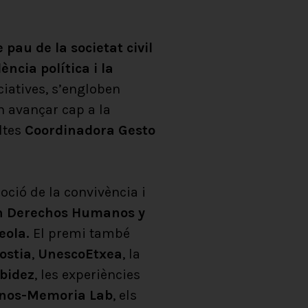
 pau de la societat civil
ència política i la
ciatives, s’engloben
n avançar cap a la
ltes
Coordinadora Gesto
oció de la convivència i
en Derechos Humanos y
eola.
El premi també
ostia
,
UnescoEtxea
, la
bidez
, les experiències
nos-Memoria Lab
, els