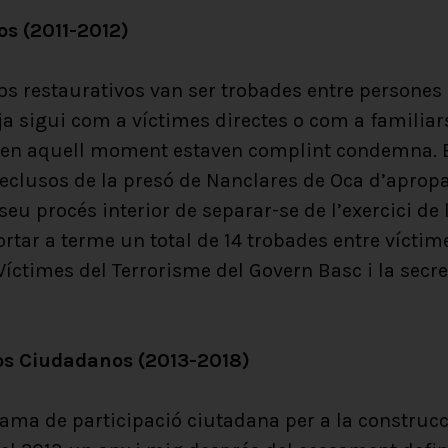
os (2011-2012)
 restaurativos van ser trobades entre persones 
 ja sigui com a víctimes directes o com a familia
ue en aquell moment estaven complint condemna. E
reclusos de la presó de Nanclares de Oca d’apropa
seu procés interior de separar-se de l’exercici de l
ortar a terme un total de 14 trobades entre víctim
Víctimes del Terrorisme del Govern Basc i la secre
s Ciudadanos
(2013-2018)
ma de participació ciutadana per a la construcc