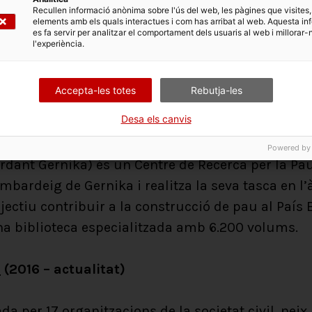
Recullen informació anònima sobre l'ús del web, les pàgines que visites,
flicte basc. Lokarri va ser l’entitat promotora de 
elements amb els quals interactues i com has arribat al web. Aquesta in
es fa servir per analitzar el comportament dels usuaris al web i millorar-
avantsala de l’anunci de cessament de la violència 
l'experiència.
n considerar que el procés de pau al País Basc era
fi de la violència d’ETA i la legalització de Sortu.
Accepta-les totes
Rebutja-les
Desa els canvis
ntro de Investigación pro la Paz
(1987- actuali
Powered by
dant Gernika) és un Centre de Recerca per la Pau
mbardeig de Gernika i realitza la seva tasca en l
jectiu contribuir a la construcció de pau al País 
a biblioteca especialitzada amb 6.200 volums.
e
(2016 – actualitat)
da per 17 organitzacions de la societat civil, neix