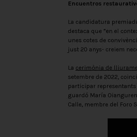
Encuentros restaurati
La candidatura premiada 
destaca que “en el context
unes cotes de convivènci
just 20 anys- creiem nece
La
cerimònia de lliurame
setembre de 2022, coincid
participar representants 
guardó María Oianguren, 
Calle, membre del Foro 