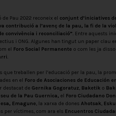
ó de Pau 2022 reconeix el
conjunt d’iniciatives de
a contribució a l’avenç de la pau, la fi de la viol
e convivència i reconciliació”
. Entre aquests ini
lectius i ONG. Algunes han tingut un paper clau e
com el
Foro Social Permanente
o com les ja disso
rri
.
s que treballen per l’educació per la pau, la prom
ades en el
Foro de Asociaciones de Educación 
r destacat de
Gernika Gogoratuz
,
Baketik
o
Bak
seu de la Pau Guernica,
el
Foro Ciudadano Don
esa,
Emagune
, la xarxa de dones
Ahotsak
,
Esku
s per víctimes, com ara els
Encuentros Ciudada