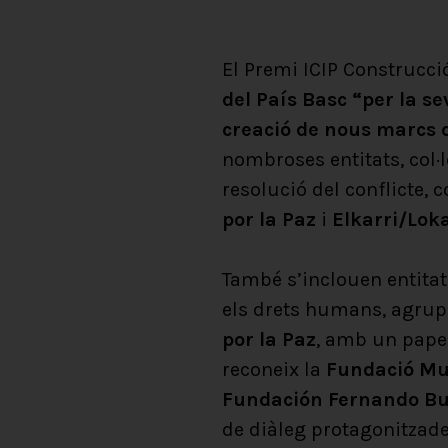
El Premi ICIP Construcci
del País Basc “per la sev
creació de nous marcs d
nombroses entitats, col·
resolució del conflicte, 
por la Paz
i
Elkarri/Loka
També s’inclouen entitat
els drets humans, agrup
por la Paz
, amb un pape
reconeix la
Fundació Mu
Fundación Fernando Bu
de diàleg protagonitzade