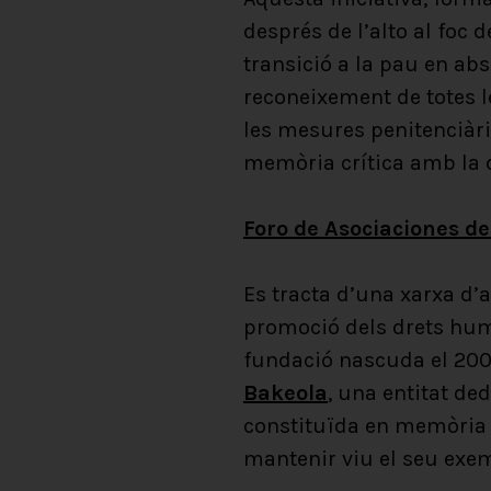
després de l’alto al foc 
transició a la pau en ab
reconeixement de totes le
les mesures penitenciàri
memòria crítica amb la qu
Foro de Asociaciones d
Es tracta d’una xarxa d’a
promoció dels drets huma
fundació nascuda el 2006 
Bakeola
, una entitat de
constituïda en memòria 
mantenir viu el seu exemp