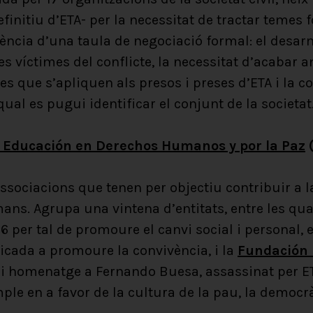
definitiu d’ETA- per la necessitat de tractar temes
sència d’una taula de negociació formal: el desar
s víctimes del conflicte, la necessitat d’acabar 
es que s’apliquen als presos i preses d’ETA i la c
al es pugui identificar el conjunt de la societat
e Educación en Derechos Humanos y por la Paz
(
ssociacions que tenen per objectiu contribuir a l
ns. Agrupa una vintena d’entitats, entre les qu
per tal de promoure el canvi social i personal, en
dicada a promoure la convivència, i la
Fundación
i homenatge a Fernando Buesa, assassinat per ET
le en a favor de la cultura de la pau, la democràc