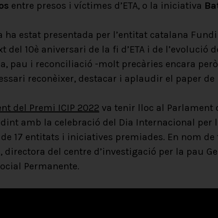
vos
entre presos i víctimes d’ETA, o la iniciativa
Ba
ha estat presentada per l’entitat catalana Fundi
 del 10è aniversari de la fi d’ETA i de l’evolució 
a, pau i reconciliació -molt precàries encara però
ssari reconèixer, destacar i aplaudir el paper de la
nt del Premi ICIP 2022
va tenir lloc al Parlament 
int amb la celebració del Dia Internacional per la
de 17 entitats i iniciatives premiades. En nom de t
directora del centre d’investigació per la pau G
Social Permanente.