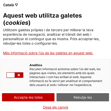
Skip
Català ▽
CAT
ESP
ENG
to
Aquest web utilitza galetes
content
ICIP
(
cookies
)
Utilitzem galetes pròpies i de tercers per millorar la teva
09.07.2025
experiència de navegació, analitzar el trànsit del web i
personalitzar el contingut que es mostra. Pots acceptar-les,
El procés
rebutjar-les totes o configurar-les.
Més informació sobre l'ús de les galetes en aquest web.
participatiu del
Analítica
Fòrum Català per la
Recullen informació anònima sobre l'ús del web, les
pàgines que visites, els elements amb els quals
interactues i com has arribat al web. Aquesta
Pau recull més de
informació es fa servir per analitzar el comportament
dels usuaris al web i millorar-ne l'experiència.
900 propostes
Accepta-les totes
Rebutja-les
ciutadanes per al
Desa els canvis