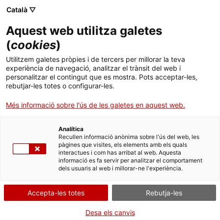
Català ▽
CAT
ESP
ENG
Aquest web utilitza galetes
ICIP
(
cookies
)
Utilitzem galetes pròpies i de tercers per millorar la teva
experiència de navegació, analitzar el trànsit del web i
Estructura
personalitzar el contingut que es mostra. Pots acceptar-les,
rebutjar-les totes o configurar-les.
organitzativa i de
Més informació sobre l'ús de les galetes en aquest web.
funcionament
Analítica
Recullen informació anònima sobre l'ús del web, les
pàgines que visites, els elements amb els quals
interactues i com has arribat al web. Aquesta
informació es fa servir per analitzar el comportament
dels usuaris al web i millorar-ne l'experiència.
Accepta-les totes
Rebutja-les
Organigrama
Desa els canvis