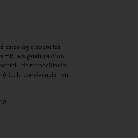
bé psicològic sobre les
n amb la signatura d’un
ocial i de reconciliació.
òria, la convivència i en
CIP