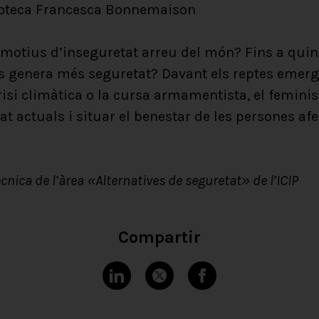
lioteca Francesca Bonnemaison
 motius d’inseguretat arreu del món? Fins a quin
s genera més seguretat? Davant els reptes emerg
crisi climàtica o la cursa armamentista, el femini
at actuals i situar el benestar de les persones afe
nica de l’àrea «Alternatives de seguretat» de l’ICIP
Compartir