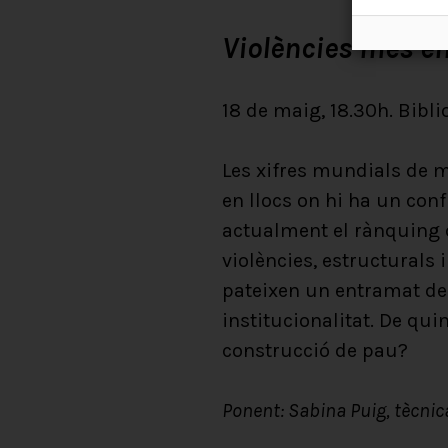
Violències més en
18 de maig, 18.30h. Bibl
Les xifres mundials de m
en llocs on hi ha un conf
actualment el rànquing d
violències, estructurals 
pateixen un entramat de 
institucionalitat. De qu
construcció de pau?
Ponent: Sabina Puig, tècnica