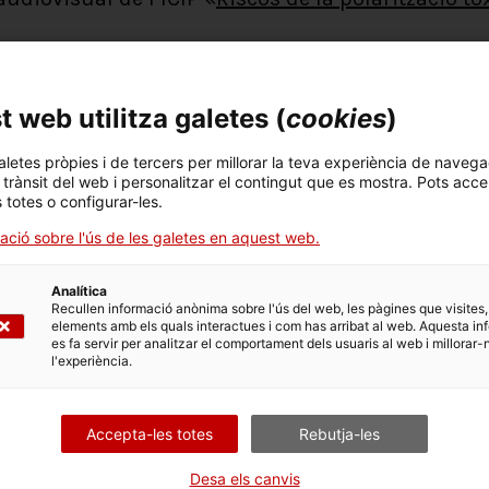
de l’àrea «Diàleg social i polític» de l’ICIP
 web utilitza galetes (
cookies
)
 guerres?
aletes pròpies i de tercers per millorar la teva experiència de navega
l trànsit del web i personalitzar el contingut que es mostra. Pots acce
s totes o configurar-les.
oteca Poble Sec – Francesc Boix
ació sobre l'ús de les galetes en aquest web.
rra Mundial es va crear l’Organització de les Na
Analítica
s guerres. Des de llavors s’han acabat molts conf
Recullen informació anònima sobre l'ús del web, les pàgines que visites,
elements amb els quals interactues i com has arribat al web. Aquesta in
 de nous, com és el cas actual de la invasió rus
es fa servir per analitzar el comportament dels usuaris al web i millorar-
l'experiència.
la humanitat? En aquesta xerrada s’analitzarà com 
 no en comencin de noves.
Accepta-les totes
Rebutja-les
or de l’Escola de Cultura de Pau
Desa els canvis