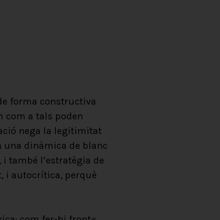
de forma constructiva
em com a tals poden
ació nega la legitimitat
 en una dinàmica de blanc
, i també l’estratègia de
, i autocrítica, perquè
xica: com fer-hi front
«.