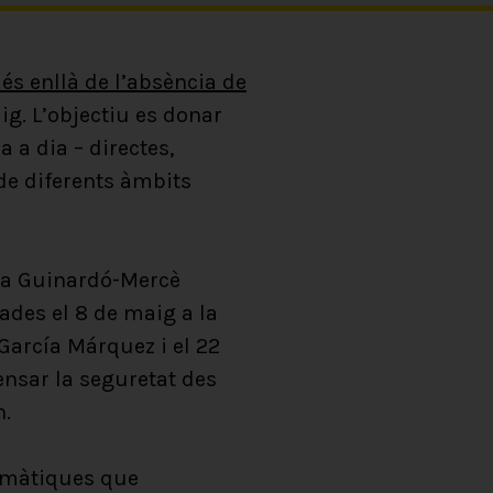
és enllà de l’absència de
ig. L’objectiu es donar
a a dia – directes,
de diferents àmbits
teca Guinardó-Mercè
ades el 8 de maig a la
 García Márquez i el 22
ensar la seguretat des
n.
emàtiques que