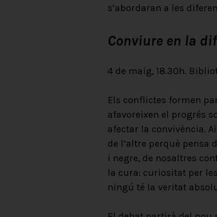
s’abordaran a les diferen
Conviure en la di
4 de maig, 18.30h. Bibl
Els conflictes formen pa
afavoreixen el progrés s
afectar la convivència. A
de l’altre perquè pensa d
i negre, de nosaltres cont
la cura: curiositat per l
ningú té la veritat absol
El debat partirà del nou 