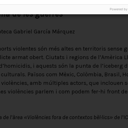
Powered by
llà de les guerres
ioteca Gabriel García Márquez
orts violentes són més altes en territoris sense 
licte armat obert. Ciutats i regions de l’Amèrica
’homicidis, i aquests són la punta de l’iceberg d
i culturals. Països com Mèxic, Colòmbia, Brasil, 
violències, amb múltiples actors, que inclouen s
ines violències parlem i com podem fer-hi front d
 de l’àrea «Violències fora de contextos bèl·lics» de l’IC