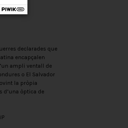
guerres declarades que
 Llatina encapçalen
’un ampli ventall de
Hondures o El Salvador
ovint la pròpia
es d’una òptica de
IP