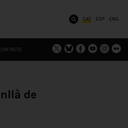
CAT
ESP
ENG
CONTACTE
nllà de