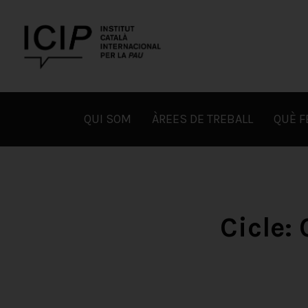
Skip
to
content
ICIP
QUI SOM
ÀREES DE TREBALL
QUÈ 
Cicle: