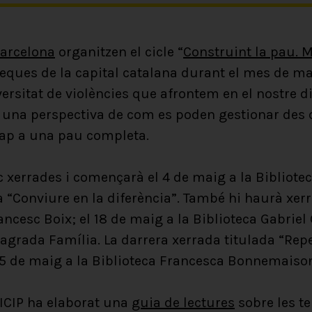
Barcelona
organitzen el cicle “
Construint la pau. M
oteques de la capital catalana durant el mes de ma
versitat de violències que afrontem en el nostre di
 i una perspectiva de com es poden gestionar des 
cap a una pau completa.
inc xerrades i començarà el 4 de maig a la Biblio
“Conviure en la diferència”. També hi haurà xerr
ancesc Boix; el 18 de maig a la Biblioteca Gabriel
Sagrada Família. La darrera xerrada titulada “Rep
25 de maig a la Biblioteca Francesca Bonnemaiso
’ICIP ha elaborat una
guia de lectures
sobre les t