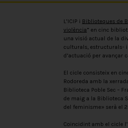
L’ICIP i
Biblioteques de 
violència
” en cinc bibli
una visió actual de la di
culturals, estructurals-
d’actuació per avançar 
El cicle consisteix en c
Rodoreda amb la xerrada 
Biblioteca Poble Sec – Fr
de maig a la Biblioteca 
del feminisme» serà el 
Coincidint amb el cicle l