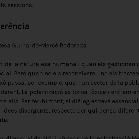
ts sessions.
ferència
ioteca Guinardó-Mercè Rodoreda
rt de la naturalesa humana i quan els gestionen 
ocial. Però quan no els reconeixem i no els tract
ixò passa, per exemple, quan un sector de la pobl
iferent. La polarització es torna tòxica i entrem
ra ells. Per fer-hi front, el diàleg esdevé essencial
es idees divergents, respecte per qui pensa diferent
uta.
audiovisual de l’ICIP «
Riscos de la polarització tò