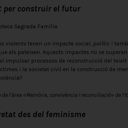
 per construir el futur
ioteca Sagrada Família
tes violents tenen un impacte social, polític i tam
 que els pateixen. Aquests impactes no se supere
l impulsar processos de reconstrucció del teixit s
times i la societat civil en la construcció de mem
violència?
a de l’àrea «Memòria, convivència i reconciliació» de l’I
retat des del feminisme