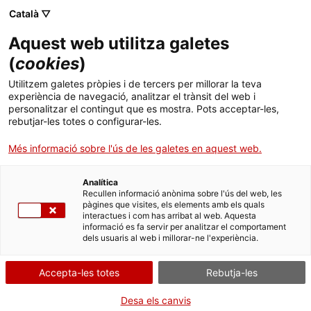
Skip
Català ▽
CAT
ESP
ENG
to
Aquest web utilitza galetes
content
ICIP
(
cookies
)
Utilitzem galetes pròpies i de tercers per millorar la teva
11-06-2020 - 25-06-2020
experiència de navegació, analitzar el trànsit del web i
personalitzar el contingut que es mostra. Pots acceptar-les,
Cicle de conferències
rebutjar-les totes o configurar-les.
Més informació sobre l'ús de les galetes en aquest web.
«Polarització i diàleg
Analítica
en societats
Recullen informació anònima sobre l'ús del web, les
pàgines que visites, els elements amb els quals
interactues i com has arribat al web. Aquesta
democràtiques»
informació es fa servir per analitzar el comportament
dels usuaris al web i millorar-ne l'experiència.
Accepta-les totes
Rebutja-les
Sessions dedicades a la situació de
polarització als Estats Units i als reptes que
Desa els canvis
suposa la crisi de la COVID-19