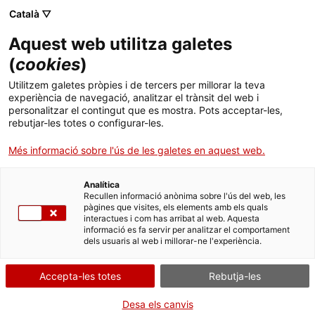
Skip
Català ▽
CAT
ESP
ENG
to
Aquest web utilitza galetes
content
ICIP
(
cookies
)
Utilitzem galetes pròpies i de tercers per millorar la teva
07-05-2020 - 21-05-2020
experiència de navegació, analitzar el trànsit del web i
personalitzar el contingut que es mostra. Pots acceptar-les,
Diàlegs en xarxa:
rebutjar-les totes o configurar-les.
Més informació sobre l'ús de les galetes en aquest web.
«Repensem la
Analítica
seguretat en temps
Recullen informació anònima sobre l'ús del web, les
pàgines que visites, els elements amb els quals
interactues i com has arribat al web. Aquesta
de COVID-19»
informació es fa servir per analitzar el comportament
dels usuaris al web i millorar-ne l'experiència.
Accepta-les totes
Rebutja-les
Cicle per reflexionar sobre les polítiques de
seguretat adoptades per fer front a la
Desa els canvis
pandèmia