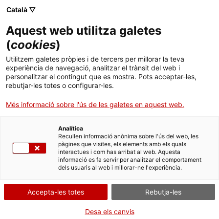
Skip
Català ▽
CAT
ESP
ENG
to
Aquest web utilitza galetes
content
ICIP
(
cookies
)
Utilitzem galetes pròpies i de tercers per millorar la teva
DIJOUS 16 DE NOVEMBRE
experiència de navegació, analitzar el trànsit del web i
personalitzar el contingut que es mostra. Pots acceptar-les,
Homenatge a
rebutjar-les totes o configurar-les.
Més informació sobre l'ús de les galetes en aquest web.
l’escriptora
Analítica
ucraïnesa Viktòria
Recullen informació anònima sobre l'ús del web, les
pàgines que visites, els elements amb els quals
interactues i com has arribat al web. Aquesta
Amèlina
informació es fa servir per analitzar el comportament
dels usuaris al web i millorar-ne l'experiència.
Accepta-les totes
Rebutja-les
Desa els canvis