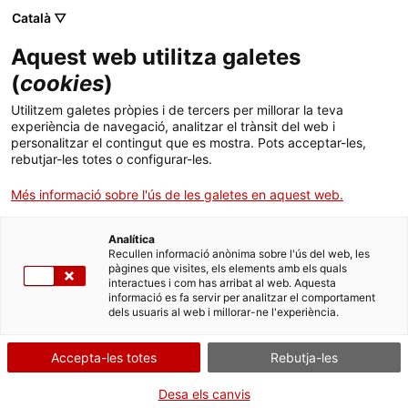
Skip
Català ▽
CAT
ESP
ENG
to
Aquest web utilitza galetes
content
ICIP
(
cookies
)
Utilitzem galetes pròpies i de tercers per millorar la teva
DIVENDRES 14 I DISSABTE 15 D'OCTUBRE DE 2022
experiència de navegació, analitzar el trànsit del web i
personalitzar el contingut que es mostra. Pots acceptar-les,
Peace beats: cultura
rebutjar-les totes o configurar-les.
Més informació sobre l'ús de les galetes en aquest web.
urbana i vincles
Analítica
comunitaris
Recullen informació anònima sobre l'ús del web, les
pàgines que visites, els elements amb els quals
interactues i com has arribat al web. Aquesta
informació es fa servir per analitzar el comportament
dels usuaris al web i millorar-ne l'experiència.
Accepta-les totes
Rebutja-les
Per primera vegada l’ICIP participa al
Desa els canvis