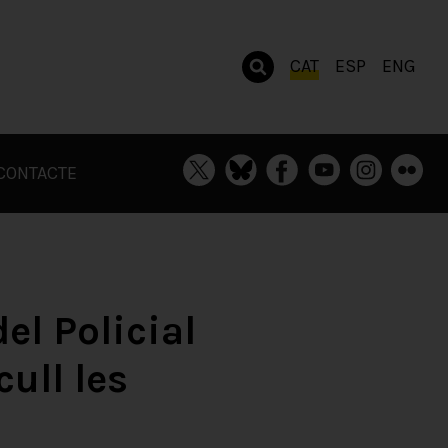
CAT
ESP
ENG
CONTACTE
el Policial
ull les