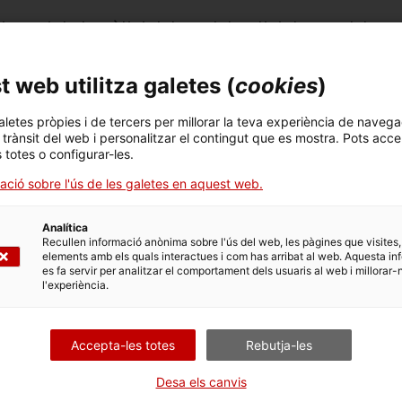
sses i de l’anàlisi del model policial actual, l’ICI
quals, actualitzar el marc jurídic vigent a parti
, en la futura llei del Sistema de Policia de Catalu
 web utilitza galetes (
cookies
)
ll comunitari i de professionals com educadors, 
aletes pròpies i de tercers per millorar la teva experiència de navega
l trànsit del web i personalitzar el contingut que es mostra. Pots acce
s totes o configurar-les.
ació sobre l'ús de les galetes en aquest web.
ICIP constata la necessitat de trobar un equilibri 
ia sense que hi hagi una invasió de les seves comp
Analítica
pel disseny de polítiques de mig i llarg termini, 
Recullen informació anònima sobre l'ús del web, les pàgines que visites,
elements amb els quals interactues i com has arribat al web. Aquesta in
rear un mecanisme independent d’investigació de
es fa servir per analitzar el comportament dels usuaris al web i millorar-
l'experiència.
mans comeses per agents policials; així com anal
inalitat, més enllà dels indicadors quantitatius.
Accepta-les totes
Rebutja-les
Desa els canvis