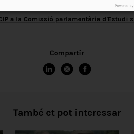
ionat
Powered by
CIP a la Comissió parlamentària d'Estudi s
Compartir
També et pot interessar