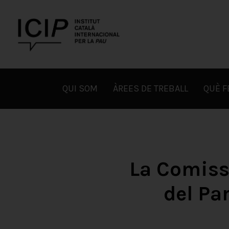
Skip
to
content
ICIP
QUI SOM
ÀREES DE TREBALL
QUÈ 
La Comissi
del Pa