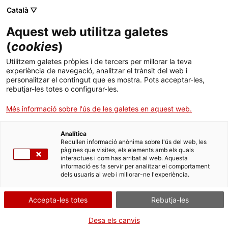
Skip
Català ▽
CAT
ESP
ENG
to
Aquest web utilitza galetes
content
ICIP
(
cookies
)
Utilitzem galetes pròpies i de tercers per millorar la teva
02.11.2022
experiència de navegació, analitzar el trànsit del web i
personalitzar el contingut que es mostra. Pots acceptar-les,
La Plataforma per a
rebutjar-les totes o configurar-les.
Més informació sobre l'ús de les galetes en aquest web.
la Construcció de
Analítica
Pau a Mèxic es
Recullen informació anònima sobre l'ús del web, les
pàgines que visites, els elements amb els quals
interactues i com has arribat al web. Aquesta
reuneix a Chiapas
informació es fa servir per analitzar el comportament
dels usuaris al web i millorar-ne l'experiència.
per celebrar la
Accepta-les totes
Rebutja-les
primera trobada
Desa els canvis