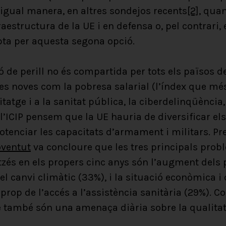
D’igual manera, en altres sondejos recents
[2]
, quan
raestructura de la UE i en defensa o, pel contrari, 
pta per aquesta segona opció.
ó de perill no és compartida per tots els països d
s noves com la pobresa salarial (l’índex que més 
itatge i a la sanitat pública, la ciberdelinqüència
e l’ICIP pensem que la UE hauria de diversificar el
potenciar les capacitats d’armament i militars. P
oventut
va concloure que les tres principals prob
tzés en els propers cinc anys són l’augment dels p
el canvi climàtic (33%), i la situació econòmica i 
 prop de l’accés a l’assistència sanitària (29%). C
també són una amenaça diària sobre la qualitat