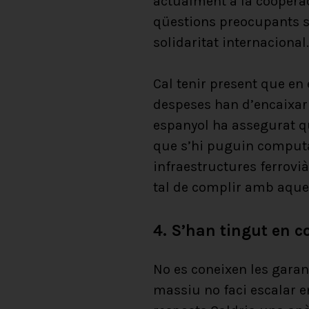
actualment a la cooperac
qüestions preocupants so
solidaritat internacional.
Cal tenir present que en 
despeses han d’encaixar 
espanyol ha assegurat qu
que s’hi puguin computa
infraestructures ferrovià
tal de complir amb aques
4.
S’han tingut en c
No es coneixen les garan
massiu no faci escalar 