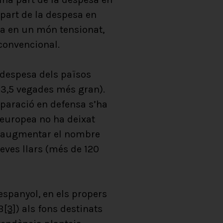
part de la despesa en
sa en un món tensionat,
 convencional.
a despesa dels països
r 3,5 vegades més gran).
paració en defensa s’ha
r europea no ha deixat
 d’augmentar el nombre
eves llars (més de 120
espanyol, en els propers
B
[3]
) als fons destinats