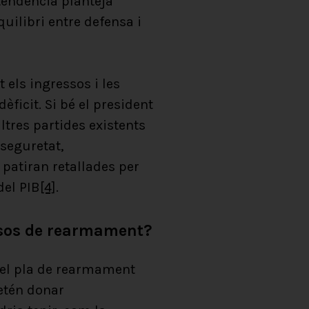
tendència planteja
uilibri entre defensa i
 els ingressos i les
ficit. Si bé el president
ltres partides existents
seguretat,
 patiran retallades per
del PIB
[4]
.
essos de rearmament?
è el pla de rearmament
etén donar