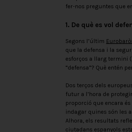
fer-nos preguntes que en
1.
De què es vol defe
Segons l’últim
Eurobarò
que la defensa i la segu
esforços a llarg termini
“defensa”? Què entén pe
Dos terços dels europeus
futur a l’hora de protegi
proporció que encara és 
indagar quines són les am
Alhora, els resultats ref
ciutadans espanyols esta