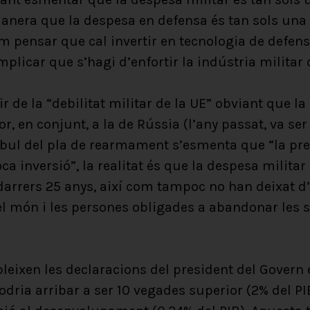
anera que la despesa en defensa és tan sols una 
em pensar que cal invertir en tecnologia de defen
mplicar que s’hagi d’enfortir la indústria militar
tir de la “debilitat militar de la UE” obviant que l
, en conjunt, a la de Rússia (l’any passat, va se
bul del pla de rearmament s’esmenta que “la pre
ca inversió”, la realitat és que la despesa milita
 darrers 25 anys, així com tampoc no han deixat
el món i les persones obligades a abandonar les s
pleixen les declaracions del president del Govern 
odria arribar a ser 10 vegades superior (2% del PI