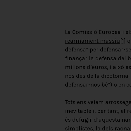
La Comissió Europea i el
rearmament massiu
[1]
q
defensa” per defensar-se
finançar la defensa del 
milions d’euros, i això 
nos des de la dicotomia:
defensar-nos bé”) o en c
Tots ens veiem arrosseg
inevitable i, per tant, e
és defugir d’aquesta narr
simplistes, la dels raona