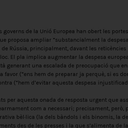
s governs de la Unió Europea han obert les porte
ue proposa ampliar “substancialment la despesa e
 de Rússia, principalment, davant les reticències 
bloc. El pla implica augmentar la despesa europ
està generant una escalada de preocupació que e
 a favor (“ens hem de preparar ja perquè, si es d
ontra (“hem d’evitar aquesta despesa injustificad
ats per aquesta onada de resposta urgent que as
l rearmament com a necessari; precisament, però, p
ativa bèl·lica (la dels bàndols i els binomis, la 
ments des de les presses i la que s’alimenta de la