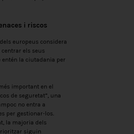
enaces i riscos
 dels europeus considera
 centrar els seus
 entén la ciutadania per
 més important en el
iscos de seguretat”, una
tampoc no entra a
es per gestionar-los.
t, la majoria dels
rioritzar siguin