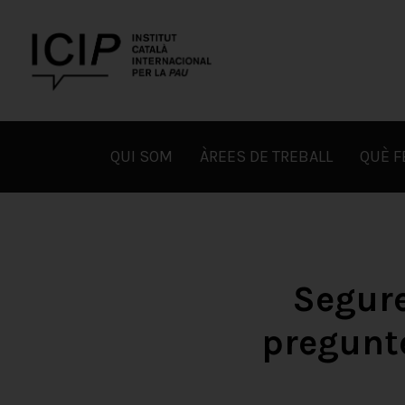
Skip
to
content
ICIP
QUI SOM
ÀREES DE TREBALL
QUÈ 
Segure
pregunt