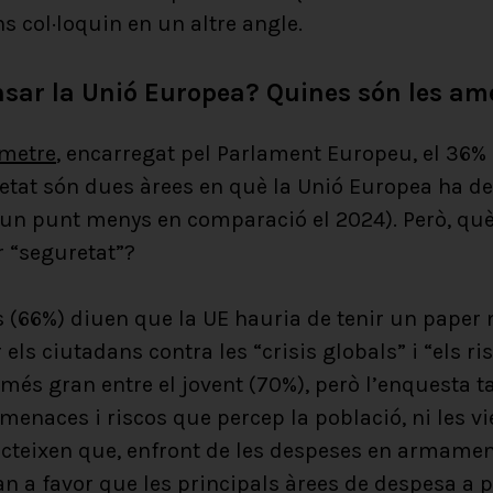
s col·loquin en un altre angle.
nsar la Unió Europea? Quines són les am
metre
, encarregat pel Parlament Europeu, el 36%
retat són dues àrees en què la Unió Europea ha de
 (un punt menys en comparació el 2024). Però, què
r “seguretat”?
 (66%) diuen que la UE hauria de tenir un paper
r els ciutadans contra les “crisis globals” i “els r
més gran entre el jovent (70%), però l’enquesta 
enaces i riscos que percep la població, ni les vi
lecteixen que, enfront de les despeses en armamen
n a favor que les principals àrees de despesa a p