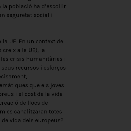
 la població ha d’escollir
en seguretat social i
e la UE. En un context de
creix a la UE), la
, les crisis humanitàries i
s seus recursos i esforços
recisament,
lemàtiques que els joves
reus i el cost de la vida
creació de llocs de
om es canalitzaran totes
 de vida dels europeus?