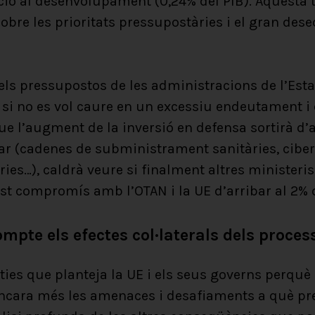
ió al desenvolupament (0,24% del PIB). Aquesta 
bre les prioritats pressupostàries i el gran deseq
els pressupostos de les administracions de l’Estat
si no es vol caure en un excessiu endeutament i dè
e l’augment de la inversió en defensa sortirà d’a
r (cadenes de subministrament sanitàries, ciber
ries…), caldrà veure si finalment altres ministeris
t compromís amb l’OTAN i la UE d’arribar al 2% 
ompte els efectes col·laterals dels proc
ties que planteja la UE i els seus governs perqu
encara més les amenaces i desafiaments a què pr