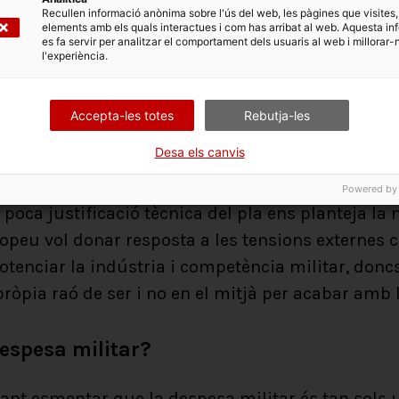
Recullen informació anònima sobre l'ús del web, les pàgines que visites,
sistemes d’artilleria, municions, drones, IA milit
elements amb els quals interactues i com has arribat al web. Aquesta in
es fa servir per analitzar el comportament dels usuaris al web i millorar-
“com més, millor”) pot resultar fal·laç perquè la
l'experiència.
 de la quantitat d’armes, sinó també de la volunt
altres preguntes: Cal incrementar les capacitats d
Accepta-les totes
Rebutja-les
perquè siguin més efectives? És la falta de visió
Desa els canvis
eptes d’Europa?
Powered by
poca justificació tècnica del pla ens planteja la ne
peu vol donar resposta a les tensions externes c
 potenciar la indústria i competència militar, don
pròpia raó de ser i no en el mitjà per acabar amb l
espesa militar?
tant esmentar que la despesa militar és tan sols 