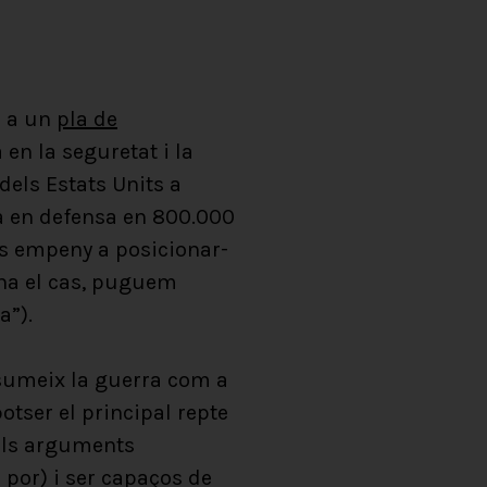
s a un
pla de
n la seguretat i la
dels Estats Units a
ea en defensa en 800.000
ns empeny a posicionar-
ona el cas, puguem
a”).
sumeix la guerra com a
otser el principal repte
dels arguments
 por) i ser capaços de