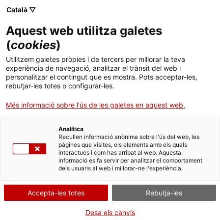
Skip
Català ▽
CAT
ESP
ENG
to
Aquest web utilitza galetes
content
ICIP
(
cookies
)
Utilitzem galetes pròpies i de tercers per millorar la teva
País:
Perú
experiència de navegació, analitzar el trànsit del web i
personalitzar el contingut que es mostra. Pots acceptar-les,
rebutjar-les totes o configurar-les.
Més informació sobre l'ús de les galetes en aquest web.
Vania Arana
Analítica
Recullen informació anònima sobre l'ús del web, les
pàgines que visites, els elements amb els quals
interactues i com has arribat al web. Aquesta
informació es fa servir per analitzar el comportament
dels usuaris al web i millorar-ne l'experiència.
Accepta-les totes
Rebutja-les
Desa els canvis