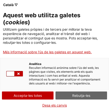
Skip
Català ▽
CAT
ESP
ENG
to
Aquest web utilitza galetes
content
ICIP
(
cookies
)
Utilitzem galetes pròpies i de tercers per millorar la teva
País:
Xina
experiència de navegació, analitzar el trànsit del web i
personalitzar el contingut que es mostra. Pots acceptar-les,
rebutjar-les totes o configurar-les.
Més informació sobre l'ús de les galetes en aquest web.
Rebiya Kadeer
Analítica
Recullen informació anònima sobre l'ús del web, les
pàgines que visites, els elements amb els quals
interactues i com has arribat al web. Aquesta
informació es fa servir per analitzar el comportament
dels usuaris al web i millorar-ne l'experiència.
Accepta-les totes
Rebutja-les
Desa els canvis