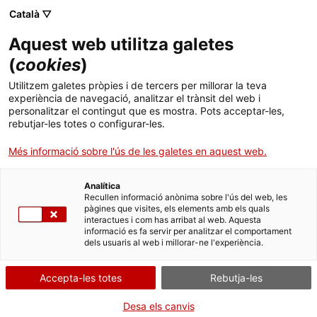
Català ▽
CAT
ESP
ENG
Aquest web utilitza galetes
ICIP
(
cookies
)
Utilitzem galetes pròpies i de tercers per millorar la teva
experiència de navegació, analitzar el trànsit del web i
Projectes
personalitzar el contingut que es mostra. Pots acceptar-les,
rebutjar-les totes o configurar-les.
subvencionats
Més informació sobre l'ús de les galetes en aquest web.
Analítica
Recullen informació anònima sobre l'ús del web, les
pàgines que visites, els elements amb els quals
interactues i com has arribat al web. Aquesta
informació es fa servir per analitzar el comportament
dels usuaris al web i millorar-ne l'experiència.
En aquesta pàgina podeu consultar 
Accepta-les totes
Rebutja-les
Desa els canvis