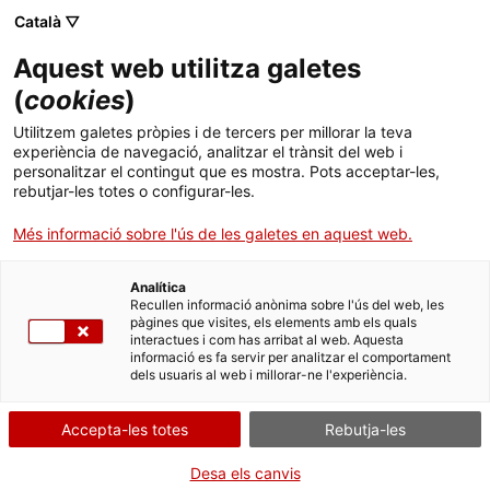
Skip
Català ▽
CAT
ESP
ENG
to
Aquest web utilitza galetes
content
ICIP
(
cookies
)
Utilitzem galetes pròpies i de tercers per millorar la teva
Arxiu dels infants
experiència de navegació, analitzar el trànsit del web i
personalitzar el contingut que es mostra. Pots acceptar-les,
rebutjar-les totes o configurar-les.
perduts
Més informació sobre l'ús de les galetes en aquest web.
Analítica
Recullen informació anònima sobre l'ús del web, les
pàgines que visites, els elements amb els quals
interactues i com has arribat al web. Aquesta
informació es fa servir per analitzar el comportament
dels usuaris al web i millorar-ne l'experiència.
Accepta-les totes
Rebutja-les
Desa els canvis