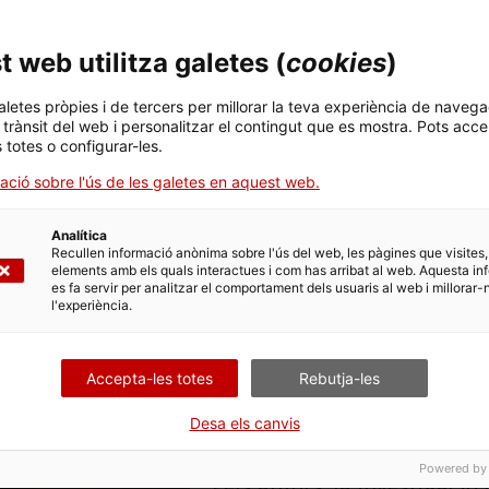
Resolución de conflictos: la pr
 web utilitza galetes (
cookies
)
transformación de conflictos le
Català Internacional per la Pau,
aletes pròpies i de tercers per millorar la teva experiència de navega
l trànsit del web i personalitzar el contingut que es mostra. Pots acce
s totes o configurar-les.
La resolució i transformació 
ació sobre l'ús de les galetes en aquest web.
prevenció de conductes viole
construcció de la pau són t
Analítica
mandats i en els objectius
Recullen informació anònima sobre l'ús del web, les pàgines que visites,
elements amb els quals interactues i com has arribat al web. Aquesta in
d’organitzacions i projectes
es fa servir per analitzar el comportament dels usuaris al web i millorar-
l'experiència.
últimes dècades. A més, a l
particular després de l’11-S,
Accepta-les totes
Rebutja-les
temes, com ara la lluita con
estat objectes de debat públ
Desa els canvis
Powered by
Pels autors, la investigació 