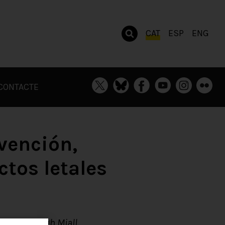
CAT
ESP
ENG
CONTACTE
evención,
ctos letales
ouse i Hugh Miall.