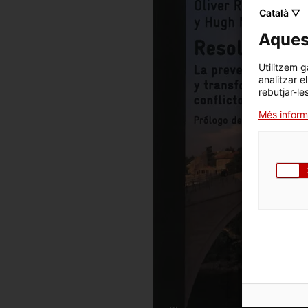
Català ▽
Aquest
Utilitzem g
analitzar e
rebutjar-le
Més inform