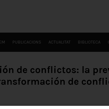
FEM
PUBLICACIONS
ACTUALITAT
BIBLIOTECA
ón de conflictos: la pr
ransformación de confli
Oliver Ramsbotham, Tom Woodh