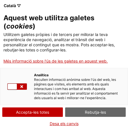
Skip
Català ▽
CAT
ESP
ENG
to
Aquest web utilitza galetes
content
ICIP
(
cookies
)
Utilitzem galetes pròpies i de tercers per millorar la teva
DEL 21 AL 23 DE NOVEMBRE DE 2025
experiència de navegació, analitzar el trànsit del web i
personalitzar el contingut que es mostra. Pots acceptar-les,
Build Peace 2025:
rebutjar-les totes o configurar-les.
Més informació sobre l'ús de les galetes en aquest web.
construir pau en
Analítica
l’era digital
Recullen informació anònima sobre l'ús del web, les
pàgines que visites, els elements amb els quals
interactues i com has arribat al web. Aquesta
informació es fa servir per analitzar el comportament
dels usuaris al web i millorar-ne l'experiència.
Accepta-les totes
Rebutja-les
La conferència internacional
Build Peace
Desa els canvis