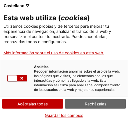
Skip
Castellano ▽
CAT
ESP
ENG
to
Esta web utiliza (
cookies
)
content
ICIP
Utilizamos cookies propias y de terceros para mejorar tu
experiencia de navegación, analizar el tráfico de la web y
personalizar el contenido mostrado. Puedes aceptarlas,
Autor:
Chema
rechazarlas todas o configurarlas.
Más información sobre el uso de cookies en esta web.
Analítica
El ICIP impulsa el Encuentro
Recogen información anónima sobre el uso de la web,
las páginas que visitas, los elementos con los que
interactúas y cómo has llegado a la web. Esta
Internacional de Mujeres Buscadoras y
información se utiliza para analizar el comportamiento
de los usuarios en la web y mejorar su experiencia.
abre la convocatoria de participantes
Acéptalas todas
Recházalas
Posted on
21.07.2026
by
Chema
Guardar los cambios