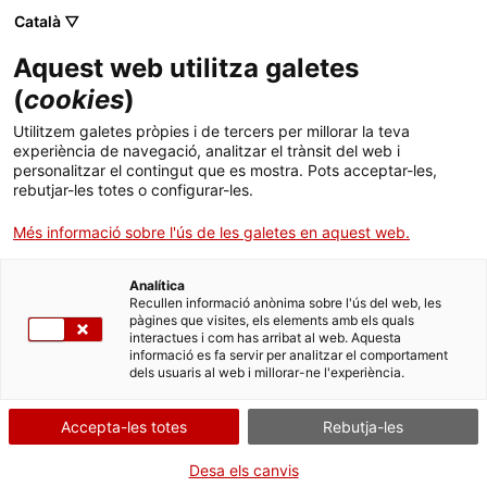
Skip
Català ▽
CAT
ESP
ENG
to
Aquest web utilitza galetes
content
ICIP
(
cookies
)
Utilitzem galetes pròpies i de tercers per millorar la teva
10.06.2025
experiència de navegació, analitzar el trànsit del web i
personalitzar el contingut que es mostra. Pots acceptar-les,
Ampliat el termini
rebutjar-les totes o configurar-les.
Més informació sobre l'ús de les galetes en aquest web.
per sol·licitar les
Analítica
subvencions ICIP per
Recullen informació anònima sobre l'ús del web, les
pàgines que visites, els elements amb els quals
interactues i com has arribat al web. Aquesta
a projectes d’entitats
informació es fa servir per analitzar el comportament
dels usuaris al web i millorar-ne l'experiència.
destinats al foment
Accepta-les totes
Rebutja-les
de la pau
Desa els canvis