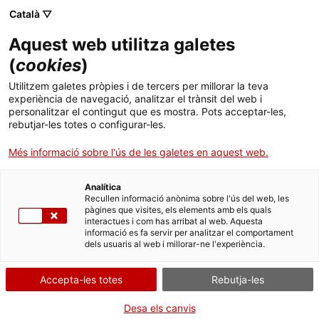
Skip
Català ▽
CAT
ESP
ENG
to
Aquest web utilitza galetes
content
ICIP
(
cookies
)
Utilitzem galetes pròpies i de tercers per millorar la teva
18.04.2018
experiència de navegació, analitzar el trànsit del web i
personalitzar el contingut que es mostra. Pots acceptar-les,
Arcadi Oliveres rep el
rebutjar-les totes o configurar-les.
Més informació sobre l'ús de les galetes en aquest web.
Premi ICIP
Analítica
Constructors de Pau
Recullen informació anònima sobre l'ús del web, les
pàgines que visites, els elements amb els quals
interactues i com has arribat al web. Aquesta
en un emotiu acte al
informació es fa servir per analitzar el comportament
dels usuaris al web i millorar-ne l'experiència.
Parlament
Accepta-les totes
Rebutja-les
Desa els canvis