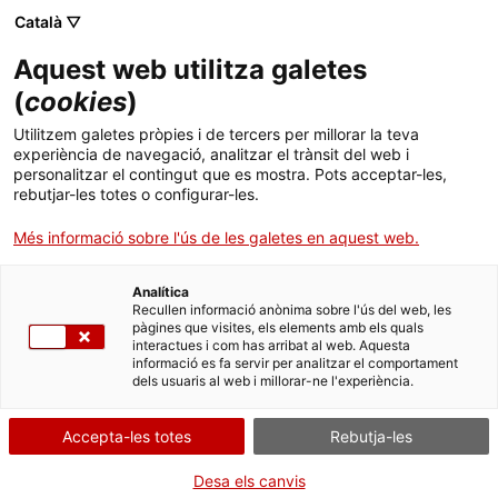
Skip
Català ▽
CAT
ESP
ENG
to
Aquest web utilitza galetes
content
ICIP
(
cookies
)
Utilitzem galetes pròpies i de tercers per millorar la teva
21.09.2017
experiència de navegació, analitzar el trànsit del web i
personalitzar el contingut que es mostra. Pots acceptar-les,
Comunicat de l’ICIP
rebutjar-les totes o configurar-les.
Més informació sobre l'ús de les galetes en aquest web.
davant la situació
Analítica
d’excepció que viu
Recullen informació anònima sobre l'ús del web, les
pàgines que visites, els elements amb els quals
interactues i com has arribat al web. Aquesta
Catalunya
informació es fa servir per analitzar el comportament
dels usuaris al web i millorar-ne l'experiència.
Accepta-les totes
Rebutja-les
Desa els canvis