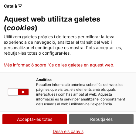
Català ▽
CAT
ESP
ENG
Aquest web utilitza galetes
ICIP
(
cookies
)
Utilitzem galetes pròpies i de tercers per millorar la teva
experiència de navegació, analitzar el trànsit del web i
L’arrelament de les
personalitzar el contingut que es mostra. Pots acceptar-les,
rebutjar-les totes o configurar-les.
idees involucionistes i
Més informació sobre l'ús de les galetes en aquest web.
bel·licistes a Catalunya
Analítica
Recullen informació anònima sobre l'ús del web, les
pàgines que visites, els elements amb els quals
interactues i com has arribat al web. Aquesta
informació es fa servir per analitzar el comportament
dels usuaris al web i millorar-ne l'experiència.
Accepta-les totes
Rebutja-les
Desa els canvis
En un context global marcat per amenaces,